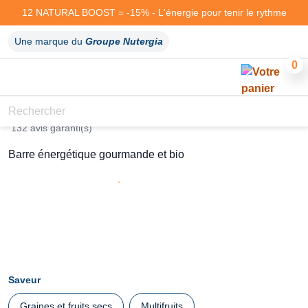
12 NATURAL BOOST = -15% - L'énergie pour tenir le rythme
Une marque du
Groupe Nutergia
0
ERGYSPORT BAR'
132 avis garanti(s)
Barre énergétique gourmande et bio
Saveur
Graines et fruits secs
Multifruits