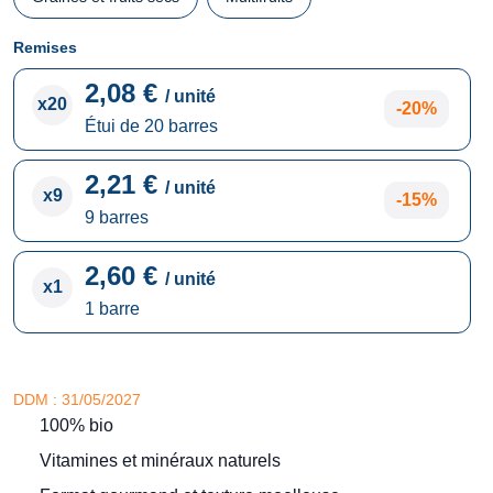
Remises
2,08 €
/ unité
x20
-20%
Étui de 20 barres
2,21 €
/ unité
x9
-15%
9 barres
2,60 €
/ unité
x1
1 barre
DDM : 31/05/2027
100% bio
Vitamines et minéraux naturels