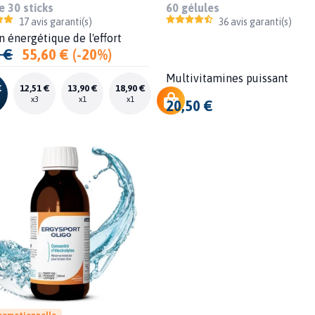
 30 sticks
60 gélules
17 avis garanti(s)
36 avis garanti(s)
n énergétique de l'effort
 €
55,60 € (-20%)
Multivitamines puissant
€
12,51 €
13,90 €
18,90 €
x3
x1
x1
20,50 €