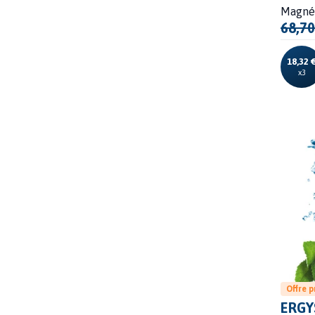
Magné
68,70
18,32 
x3
Offre 
ERGY