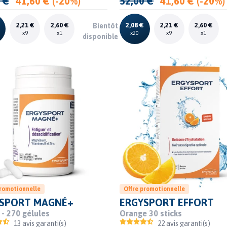
 €
41,60 € (-20%)
52,00 €
41,60 € (-20%)
2,21 €
2,60 €
2,08 €
2,21 €
2,60 €
Bientôt
x9
x1
x20
x9
x1
disponible
promotionnelle
Offre promotionnelle
SPORT MAGNÉ+
ERGYSPORT EFFORT
 - 270 gélules
Orange 30 sticks
13 avis garanti(s)
22 avis garanti(s)