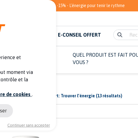
12 NATURAL BOOST = -15% - L'énergie pour tenir le rythme
OIR-FAIRE
ACTUS
E-CONSEIL OFFERT
LES MOMENTS DE
QUEL PRODUIT EST FAIT PO
érience et
L'EFFORT
VOUS ?
tout moment via
ontrôle et la
ère de cookies
.
ITS
Les produits Ergysport:
Trouver l’énergie
(13 résultats)
ser
Continuer sans accepter