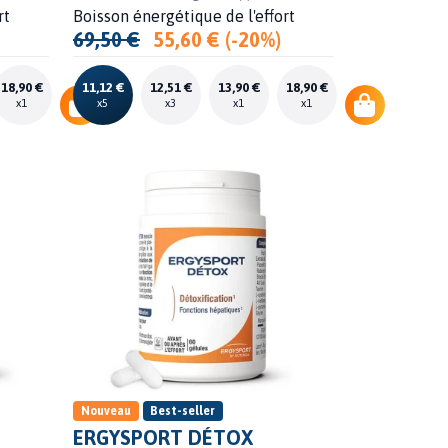
rt
Boisson énergétique de l'effort
69,50 €
55,60 € (-20%)
18,90 €
11,12 €
12,51 €
13,90 €
18,90 €
x1
x5
x3
x1
x1
Nouveau
Best-seller
ERGYSPORT DÉTOX