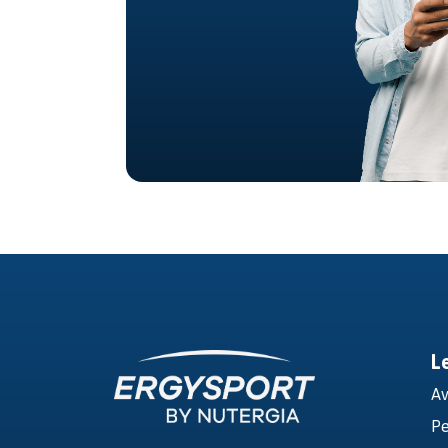
L
Av
Pe