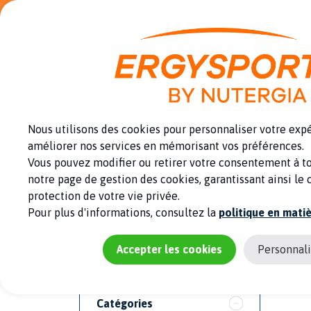
Panneau de gestion des cookies
Une marque du
Groupe Nutergia
PRODUITS
SAV
VOS OBJECTIFS
Nous utilisons des cookies pour personnaliser votre exp
SANTÉ
améliorer nos services en mémorisant vos préférences.
Vous pouvez modifier ou retirer votre consentement à 
notre page de gestion des cookies, garantissant ainsi le c
protection de votre vie privée.
Pour plus d'informations, consultez la
politique en mati
PRODU
Mots clés populaires
Accepter les cookies
Personnali
Moment de la prise
Objectifs
Catégories