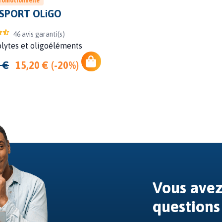
promotionnelle
SPORT OLiGO
46 avis garanti(s)
olytes et oligoéléments
 €
15,20 € (-20%)
Vous avez
questions