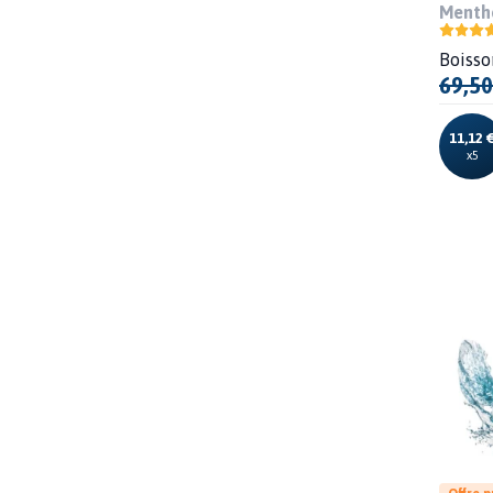
Menthe
Boisso
69,50
11,12 
x5