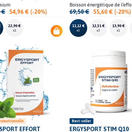
sium
Boisson énergétique de l'effo
 €
54,96 € (-20%)
69,50 €
55,60 € (-20%)
€
22,90 €
11,12 €
12,51 €
13,90 €
x1
x5
x3
x1
promotionnelle
Best-seller
SPORT EFFORT
ERGYSPORT STIM Q10