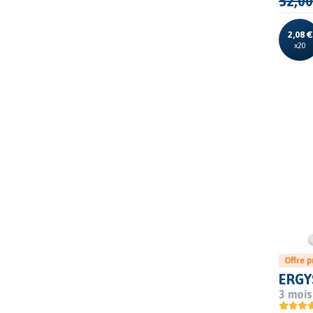
52,00
2,08 €
x20
Offre 
ERGY
3 mois