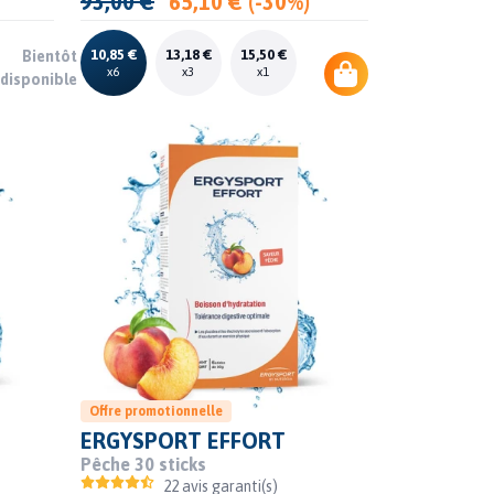
93,00 €
65,10 € (-30%)
10,85 €
13,18 €
15,50 €
Bientôt
x6
x3
x1
disponible
Offre promotionnelle
ERGYSPORT EFFORT
Pêche 30 sticks
22 avis garanti(s)