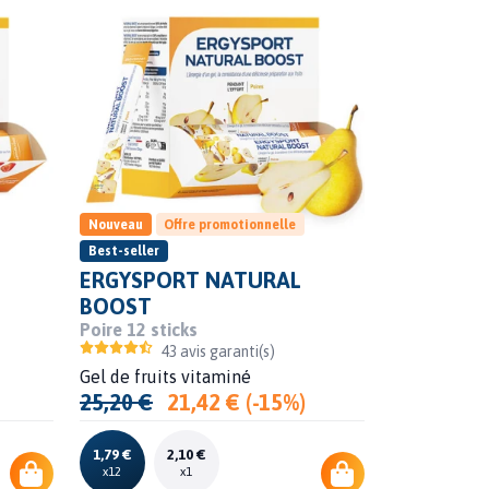
Nouveau
Offre promotionnelle
Best-seller
ERGYSPORT NATURAL
BOOST
Poire 12 sticks
43 avis garanti(s)
Gel de fruits vitaminé
25,20 €
21,42 € (-15%)
1,79 €
2,10 €
x12
x1