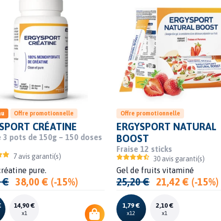
au
Offre promotionnelle
Offre promotionnelle
SPORT CRÉATINE
ERGYSPORT NATURAL
 3 pots de 150g – 150 doses
BOOST
Fraise 12 sticks
7 avis garanti(s)
30 avis garanti(s)
réatine pure.
Gel de fruits vitaminé
 €
38,00 € (-15%)
25,20 €
21,42 € (-15%)
€
14,90 €
1,79 €
2,10 €
x1
x12
x1