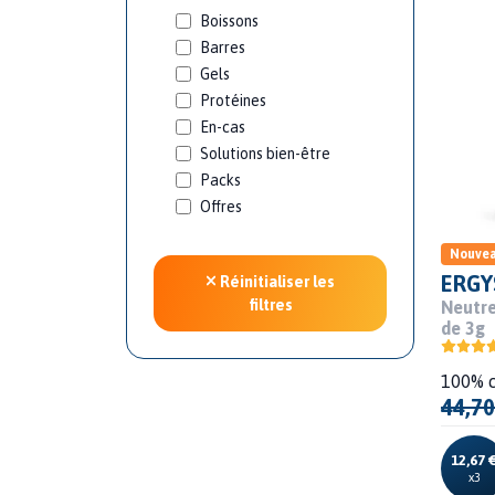
Boissons
Barres
Gels
Protéines
En-cas
Solutions bien-être
Packs
Offres
Nouve
ERGY
Réinitialiser les
filtres
Neutre
de 3g
100% c
44,70
12,67 
x3