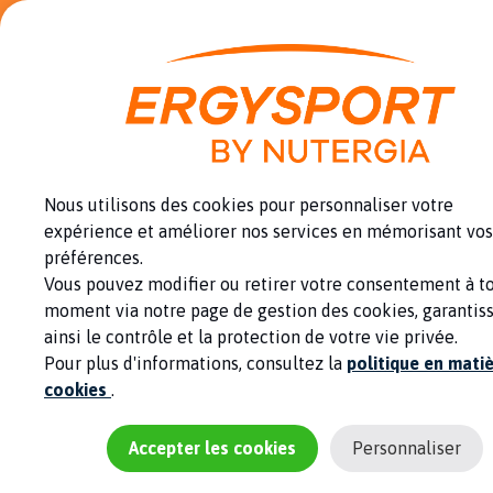
Panneau de gestion des cookies
12 NATURAL BOOST = -15% - L'énergie pour tenir le rythme
Une marque du
Groupe Nutergia
0
Nous utilisons des cookies pour personnaliser votre
expérience et améliorer nos services en mémorisant vos
préférences.
Vous pouvez modifier ou retirer votre consentement à t
Santé
Récupération
moment via notre page de gestion des cookies, garantis
ainsi le contrôle et la protection de votre vie privée.
Le coenzyme Q10, de
Pour plus d'informations, consultez la
politique en mati
cookies
.
l'énergie en stock !
Accepter les cookies
Personnaliser