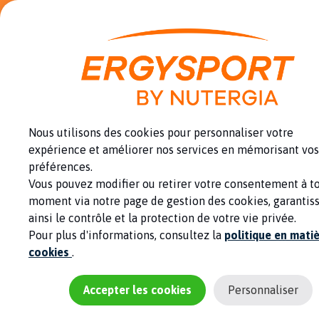
Panneau de gestion des cookies
12 NATURAL BOOST = -15% - L'énergie pour tenir le rythme
Une marque du
Groupe Nutergia
0
Nous utilisons des cookies pour personnaliser votre
expérience et améliorer nos services en mémorisant vos
préférences.
Vous pouvez modifier ou retirer votre consentement à t
Santé
Nutrition
moment via notre page de gestion des cookies, garantis
ainsi le contrôle et la protection de votre vie privée.
L'alcool est-il bon pour
Pour plus d'informations, consultez la
politique en mati
cookies
.
les sportifs ?
Accepter les cookies
Personnaliser